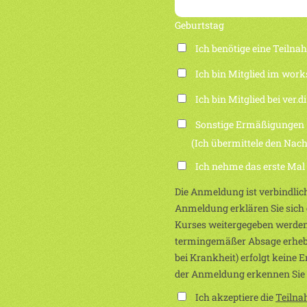
Geburtstag
Ich benötige eine Teiln
Ich bin Mitglied im work
Ich bin Mitglied bei ver.di
Sonstige Ermäßigungen
(Ich übermittele den Nachwei
Ich nehme das erste Mal
Die Anmeldung ist verbindlich
Anmeldung erklären Sie sich e
Kurses weitergegeben werden
termingemäßer Absage erhebe
bei Krankheit) erfolgt keine 
der Anmeldung erkennen Sie
Ich akzeptiere die
Teiln