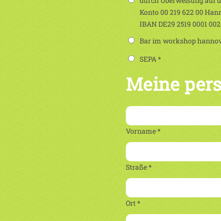
durch Überweisung auf 
Konto 00 219 622 00 Han
IBAN DE29 2519 0001 00
Bar im workshop hannove
SEPA *
Meine per
Vorname *
Straße *
Ort *