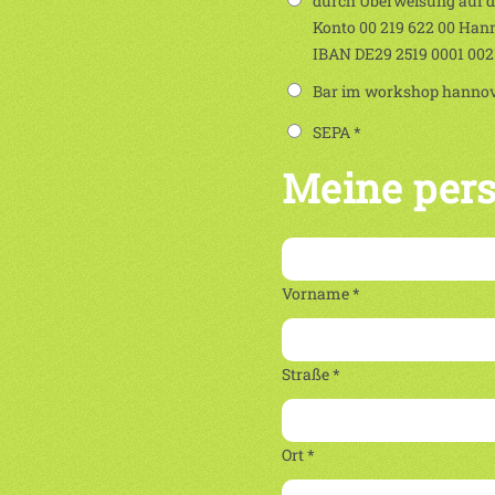
durch Überweisung auf 
Konto 00 219 622 00 Han
IBAN DE29 2519 0001 00
Bar im workshop hannove
SEPA *
Meine per
Vorname *
Straße *
Ort *