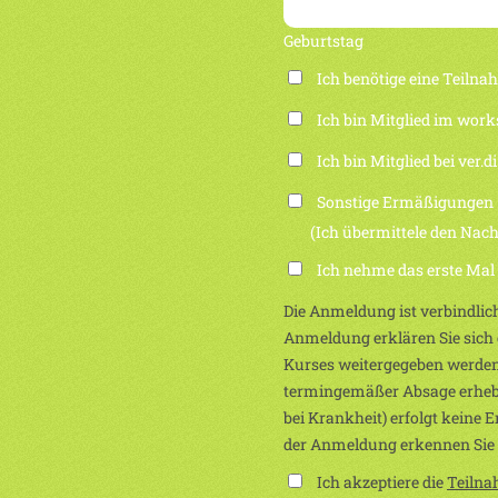
Geburtstag
Ich benötige eine Teiln
Ich bin Mitglied im work
Ich bin Mitglied bei ver.di
Sonstige Ermäßigungen
(Ich übermittele den Nachwei
Ich nehme das erste Mal
Die Anmeldung ist verbindlich
Anmeldung erklären Sie sich e
Kurses weitergegeben werden
termingemäßer Absage erhebe
bei Krankheit) erfolgt keine 
der Anmeldung erkennen Sie
Ich akzeptiere die
Teiln