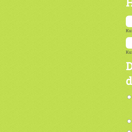
H
Ku
Ku
D
d