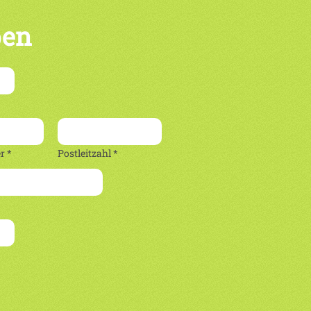
ben
 *
Postleitzahl *