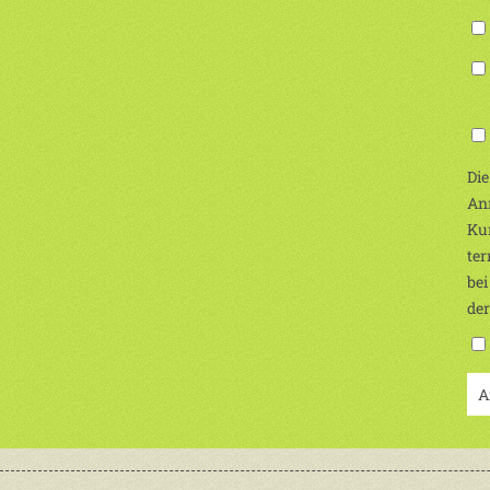
(Ic
Die
Anm
Kur
ter
bei
de
A