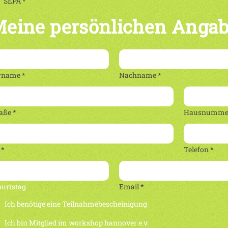
SEPA *
eine persönlichen Anga
rname *
Nachname *
aße *
Hausnummer
 *
Telefon *
burtstag
Email *
Ich benötige eine Teilnahmebescheinigung
Ich bin Mitglied im workshop hannover e.v.