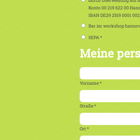
durch Überweisung auf 
Konto 00 219 622 00 Han
IBAN DE29 2519 0001 00
Bar im workshop hannove
SEPA *
Meine per
Vorname *
Straße *
Ort *