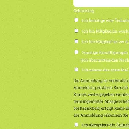
Geburtstag
Ich benötige eine Teiln
Ich bin Mitglied im work
Ich bin Mitglied bei ver.di
Sonstige Ermäßigungen
(Ich übermittele den Nachwei
Ich nehme das erste Mal
Die Anmeldung ist verbindlich
Anmeldung erklären Sie sich e
Kurses weitergegeben werden
termingemäßer Absage erhebe
bei Krankheit) erfolgt keine 
der Anmeldung erkennen Sie
Ich akzeptiere die
Teiln