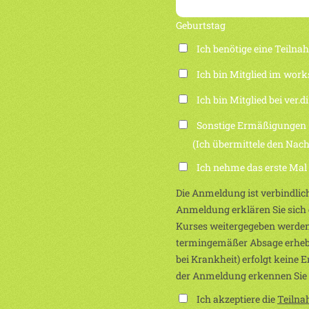
Geburtstag
Ich benötige eine Teiln
Ich bin Mitglied im work
Ich bin Mitglied bei ver.di
Sonstige Ermäßigungen
(Ich übermittele den Nachwei
Ich nehme das erste Mal
Die Anmeldung ist verbindlich
Anmeldung erklären Sie sich e
Kurses weitergegeben werden
termingemäßer Absage erhebe
bei Krankheit) erfolgt keine 
der Anmeldung erkennen Sie
Ich akzeptiere die
Teiln