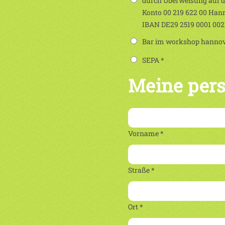
durch Überweisung auf 
Konto 00 219 622 00 Han
IBAN DE29 2519 0001 00
Bar im workshop hannove
SEPA *
Meine per
Vorname *
Straße *
Ort *