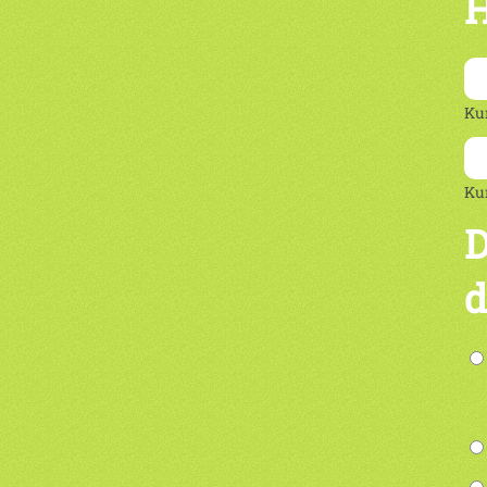
H
Ku
Ku
D
d