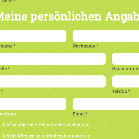
SEPA *
eine persönlichen Anga
rname *
Nachname *
aße *
Hausnummer
 *
Telefon *
burtstag
Email *
Ich benötige eine Teilnahmebescheinigung
Ich bin Mitglied im workshop hannover e.v.