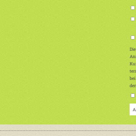
(Ic
Die
Anm
Kur
ter
bei
de
A