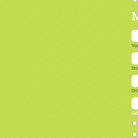
M
Vo
Str
Ort
Ge