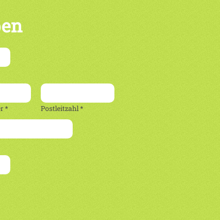
ben
 *
Postleitzahl *