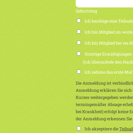
Geburtstag
Ich benötige eine Teiln
Ich bin Mitglied im work
Ich bin Mitglied bei ver.di
Sonstige Ermäßigungen
(Ich übermittele den Nachwei
Ich nehme das erste Mal
Die Anmeldung ist verbindlich
Anmeldung erklären Sie sich e
Kurses weitergegeben werden
termingemäßer Absage erhebe
bei Krankheit) erfolgt keine 
der Anmeldung erkennen Sie
Ich akzeptiere die
Teiln