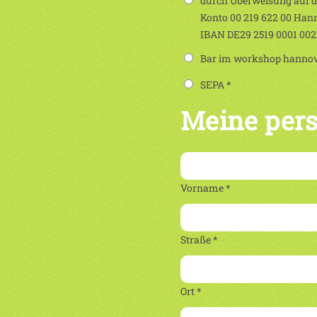
durch Überweisung auf 
Konto 00 219 622 00 Han
IBAN DE29 2519 0001 00
Bar im workshop hannove
SEPA *
Meine per
Vorname *
Straße *
Ort *