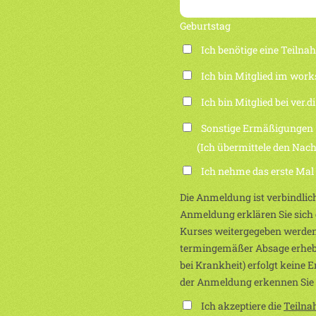
Geburtstag
Ich benötige eine Teiln
Ich bin Mitglied im work
Ich bin Mitglied bei ver.di
Sonstige Ermäßigungen
(Ich übermittele den Nachwei
Ich nehme das erste Mal
Die Anmeldung ist verbindlich
Anmeldung erklären Sie sich e
Kurses weitergegeben werden
termingemäßer Absage erhebe
bei Krankheit) erfolgt keine 
der Anmeldung erkennen Sie
Ich akzeptiere die
Teiln