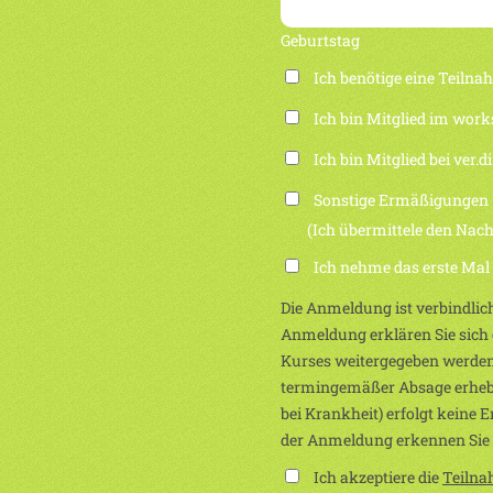
Geburtstag
Ich benötige eine Teiln
Ich bin Mitglied im work
Ich bin Mitglied bei ver.di
Sonstige Ermäßigungen
(Ich übermittele den Nachwei
Ich nehme das erste Mal
Die Anmeldung ist verbindlich
Anmeldung erklären Sie sich e
Kurses weitergegeben werden
termingemäßer Absage erhebe
bei Krankheit) erfolgt keine 
der Anmeldung erkennen Sie
Ich akzeptiere die
Teiln