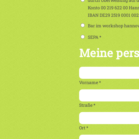
durch Überweisung auf 
Konto 00 219 622 00 Han
IBAN DE29 2519 0001 00
Bar im workshop hannove
SEPA *
Meine per
Vorname *
Straße *
Ort *