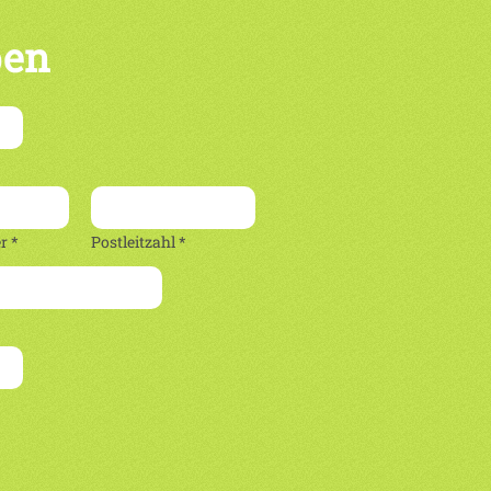
ben
 *
Postleitzahl *