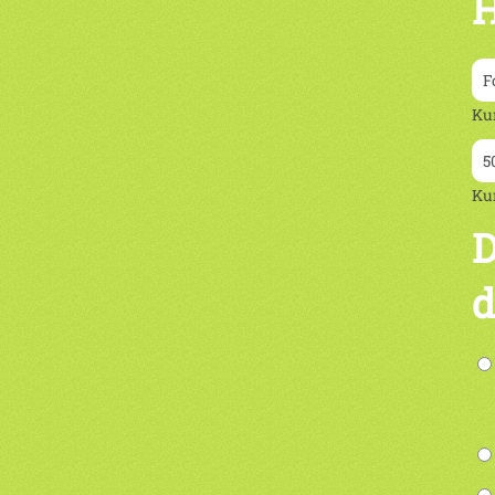
H
Ku
Ku
D
d