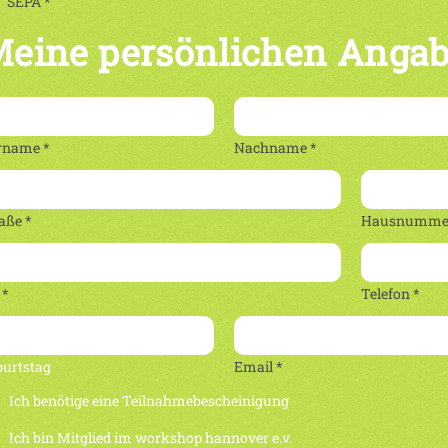
SEPA *
eine persönlichen Anga
rname *
Nachname *
aße *
Hausnummer
 *
Telefon *
burtstag
Email *
Ich benötige eine Teilnahmebescheinigung
Ich bin Mitglied im workshop hannover e.v.