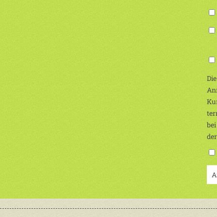
(Ic
Die
Anm
Kur
ter
bei
de
A