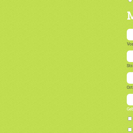
M
Vo
Str
Ort
Ge