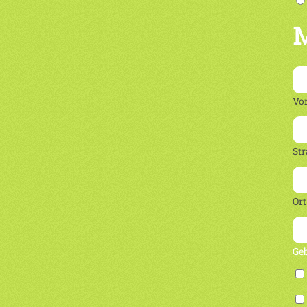
M
Vo
Str
Ort
Ge