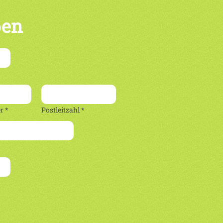
ben
 *
Postleitzahl *