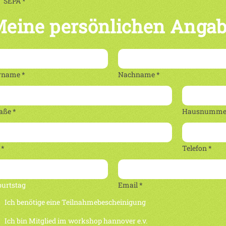
SEPA *
eine persönlichen Anga
rname *
Nachname *
aße *
Hausnummer
 *
Telefon *
burtstag
Email *
Ich benötige eine Teilnahmebescheinigung
Ich bin Mitglied im workshop hannover e.v.