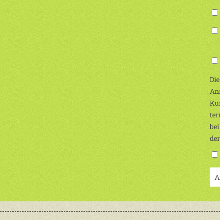
(Ic
Die
Anm
Kur
ter
bei
de
A