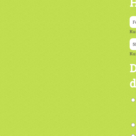
H
Ku
Ku
D
d