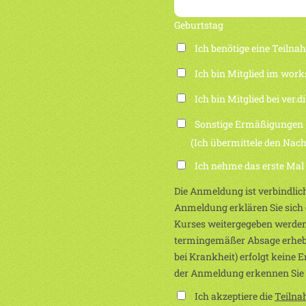
Geburtstag
Ich benötige eine Teiln
Ich bin Mitglied im work
Ich bin Mitglied bei ver.di
Sonstige Ermäßigungen
(Ich übermittele den Nachwei
Ich nehme das erste Mal
Die Anmeldung ist verbindlich
Anmeldung erklären Sie sich e
Kurses weitergegeben werden
termingemäßer Absage erhebe
bei Krankheit) erfolgt keine 
der Anmeldung erkennen Sie
Ich akzeptiere die
Teiln