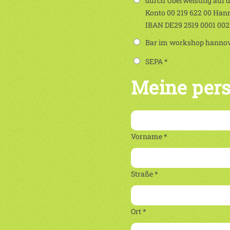
durch Überweisung auf 
Konto 00 219 622 00 Han
IBAN DE29 2519 0001 00
Bar im workshop hannove
SEPA *
Meine per
Vorname *
Straße *
Ort *