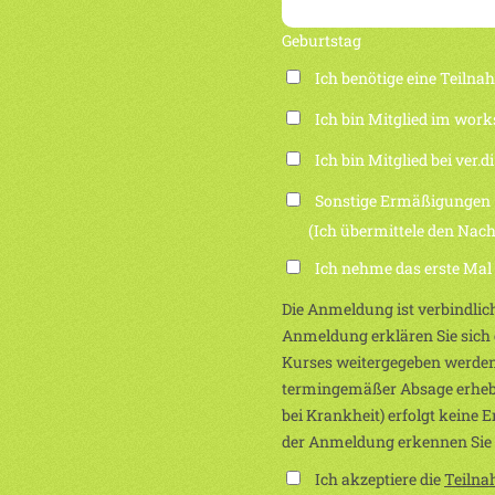
Geburtstag
Ich benötige eine Teiln
Ich bin Mitglied im work
Ich bin Mitglied bei ver.di
Sonstige Ermäßigungen
(Ich übermittele den Nachwei
Ich nehme das erste Mal
Die Anmeldung ist verbindlich
Anmeldung erklären Sie sich e
Kurses weitergegeben werden
termingemäßer Absage erhebe
bei Krankheit) erfolgt keine 
der Anmeldung erkennen Sie
Ich akzeptiere die
Teiln