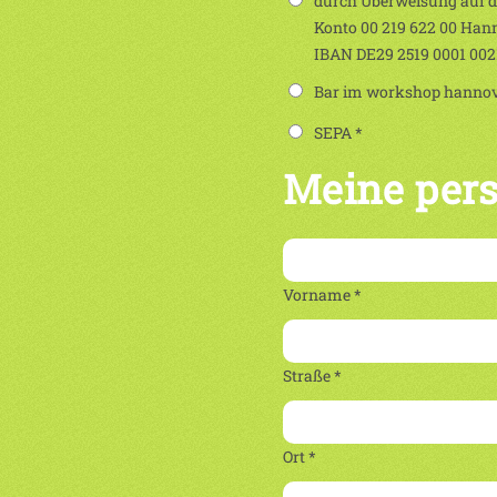
durch Überweisung auf 
Konto 00 219 622 00 Han
IBAN DE29 2519 0001 00
Bar im workshop hannove
SEPA *
Meine per
Vorname *
Straße *
Ort *