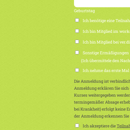
Geburtstag
Ich benötige eine Teiln
Ich bin Mitglied im work
Ich bin Mitglied bei ver.di
Sonstige Ermäßigungen
(Ich übermittele den Nachwei
Ich nehme das erste Mal
Die Anmeldung ist verbindlich
Anmeldung erklären Sie sich e
Kurses weitergegeben werden
termingemäßer Absage erhebe
bei Krankheit) erfolgt keine 
der Anmeldung erkennen Sie
Ich akzeptiere die
Teiln