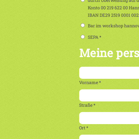
durch Überweisung auf 
Konto 00 219 622 00 Han
IBAN DE29 2519 0001 00
Bar im workshop hannove
SEPA *
Meine per
Vorname *
Straße *
Ort *