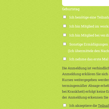
Geburtstag
Ich benötige eine Teiln
Ich bin Mitglied im work
Ich bin Mitglied bei ver.di
Sonstige Ermäßigungen
(Ich übermittele den Nachwei
Ich nehme das erste Mal
Die Anmeldung ist verbindlich
Anmeldung erklären Sie sich e
Kurses weitergegeben werden
termingemäßer Absage erhebe
bei Krankheit) erfolgt keine 
der Anmeldung erkennen Sie
Ich akzeptiere die
Teiln