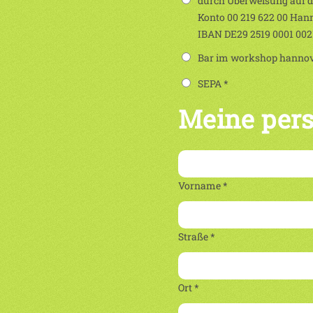
durch Überweisung auf 
Konto 00 219 622 00 Han
IBAN DE29 2519 0001 00
Bar im workshop hannove
SEPA *
Meine per
Vorname *
Straße *
Ort *