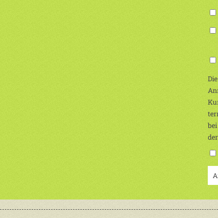
(Ic
Die
Anm
Kur
ter
bei
de
A