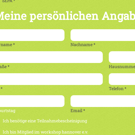
SEPA *
eine persönlichen Anga
rname *
Nachname *
aße *
Hausnummer
 *
Telefon *
burtstag
Email *
Ich benötige eine Teilnahmebescheinigung
Ich bin Mitglied im workshop hannover e.v.