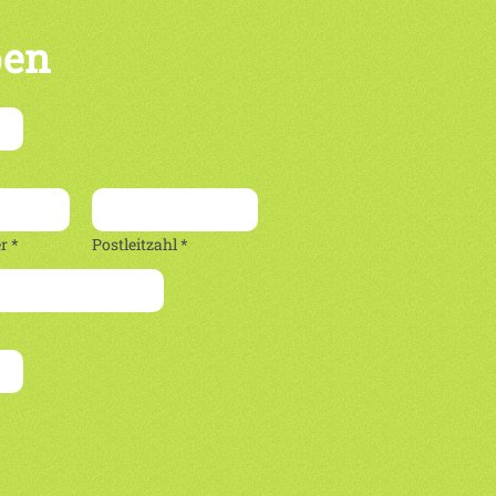
ben
 *
Postleitzahl *