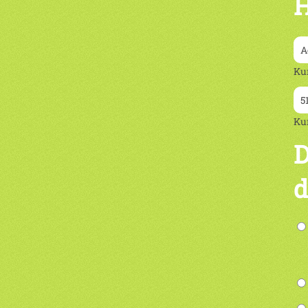
H
Ku
Ku
D
d