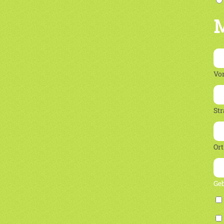
M
Vo
Str
Ort
Ge