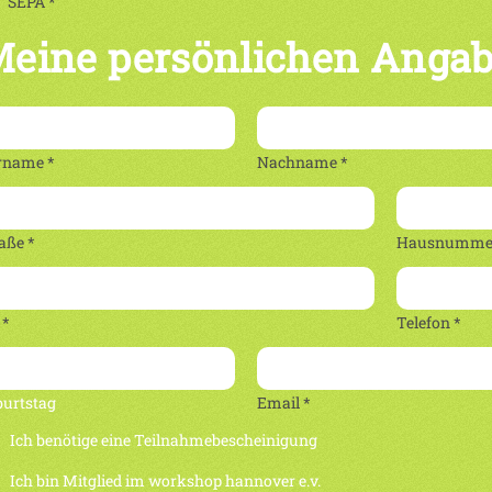
SEPA *
eine persönlichen Anga
rname *
Nachname *
aße *
Hausnummer
 *
Telefon *
burtstag
Email *
Ich benötige eine Teilnahmebescheinigung
Ich bin Mitglied im workshop hannover e.v.