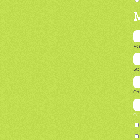
M
Vo
Str
Ort
Ge