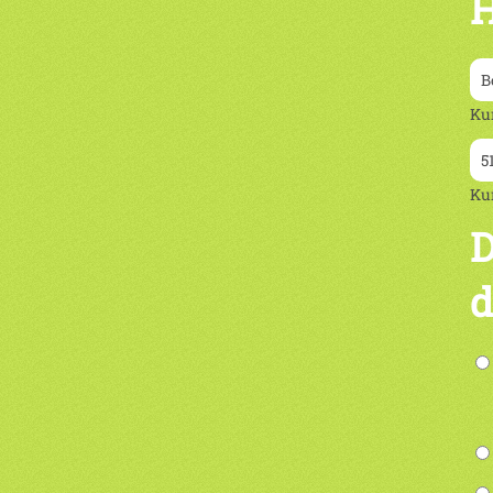
H
Ku
Ku
D
d