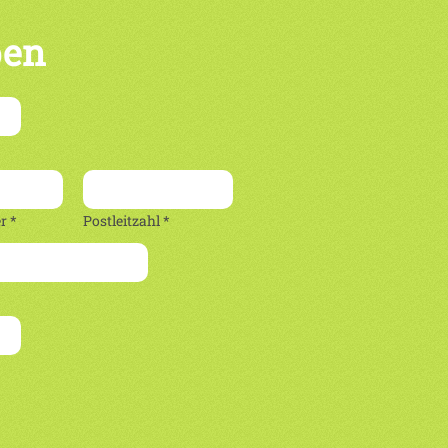
ben
 *
Postleitzahl *