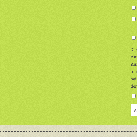
(Ic
Die
Anm
Kur
ter
bei
de
A