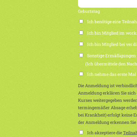
Geburtstag
Ich benötige eine Teiln
Ich bin Mitglied im work
Ich bin Mitglied bei ver.di
Sonstige Ermäßigungen
(Ich übermittele den Nachwei
Ich nehme das erste Mal
Die Anmeldung ist verbindlich
Anmeldung erklären Sie sich e
Kurses weitergegeben werden
termingemäßer Absage erhebe
bei Krankheit) erfolgt keine 
der Anmeldung erkennen Sie
Ich akzeptiere die
Teiln