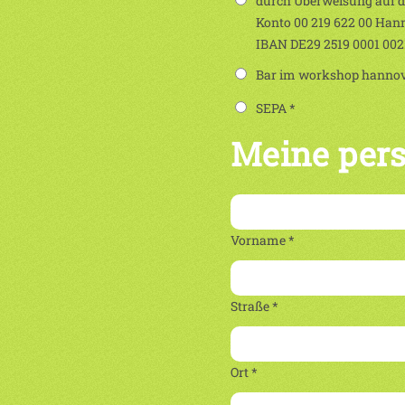
durch Überweisung auf 
Konto 00 219 622 00 Han
IBAN DE29 2519 0001 00
Bar im workshop hannove
SEPA *
Meine per
Vorname *
Straße *
Ort *