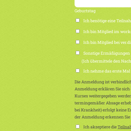
Geburtstag
Ich benötige eine Teiln
Ich bin Mitglied im work
Ich bin Mitglied bei ver.di
Sonstige Ermäßigungen
(Ich übermittele den Nachwei
Ich nehme das erste Mal
Die Anmeldung ist verbindlich
Anmeldung erklären Sie sich e
Kurses weitergegeben werden
termingemäßer Absage erhebe
bei Krankheit) erfolgt keine 
der Anmeldung erkennen Sie
Ich akzeptiere die
Teiln