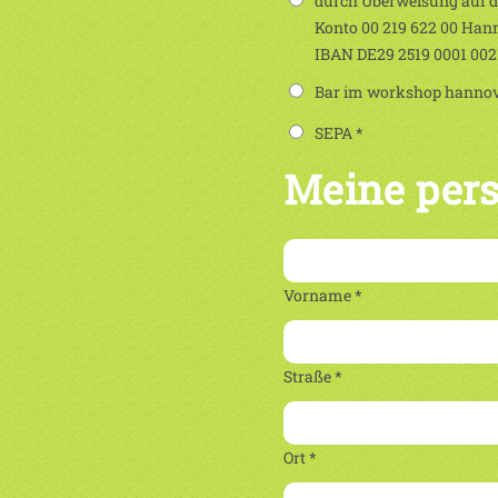
durch Überweisung auf 
Konto 00 219 622 00 Han
IBAN DE29 2519 0001 00
Bar im workshop hannove
SEPA *
Meine per
Vorname *
Straße *
Ort *