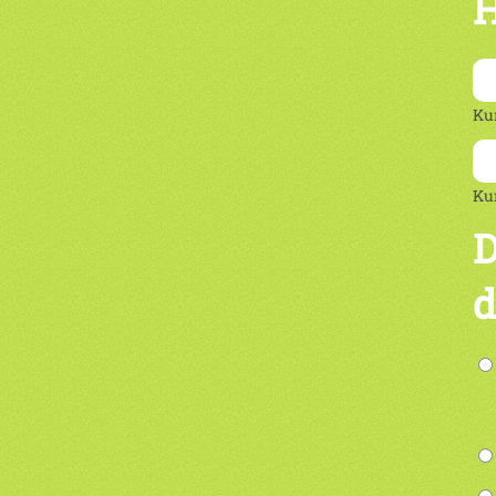
H
Ku
Ku
D
d