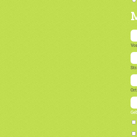
M
Vo
Str
Ort
Ge