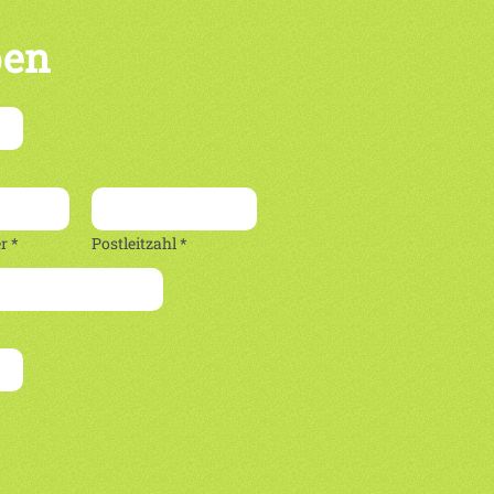
ben
 *
Postleitzahl *