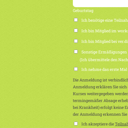
Geburtstag
Ich benötige eine Teiln
Ich bin Mitglied im work
Ich bin Mitglied bei ver.di
Sonstige Ermäßigungen
(Ich übermittele den Nachwei
Ich nehme das erste Mal
Die Anmeldung ist verbindlich
Anmeldung erklären Sie sich e
Kurses weitergegeben werden
termingemäßer Absage erhebe
bei Krankheit) erfolgt keine 
der Anmeldung erkennen Sie
Ich akzeptiere die
Teiln