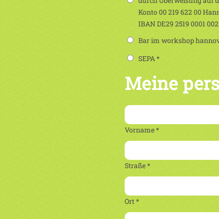
durch Überweisung auf 
Konto 00 219 622 00 Han
IBAN DE29 2519 0001 00
Bar im workshop hannove
SEPA *
Meine per
Vorname *
Straße *
Ort *