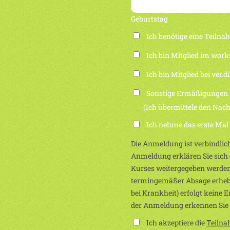
Geburtstag
Ich benötige eine Teiln
Ich bin Mitglied im work
Ich bin Mitglied bei ver.di
Sonstige Ermäßigungen
(Ich übermittele den Nachwei
Ich nehme das erste Mal
Die Anmeldung ist verbindlich
Anmeldung erklären Sie sich e
Kurses weitergegeben werden
termingemäßer Absage erhebe
bei Krankheit) erfolgt keine 
der Anmeldung erkennen Sie
Ich akzeptiere die
Teiln