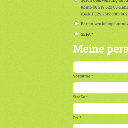
durch Überweisung auf 
Konto 00 219 622 00 Han
IBAN DE29 2519 0001 00
Bar im workshop hannove
SEPA *
Meine per
Vorname *
Straße *
Ort *