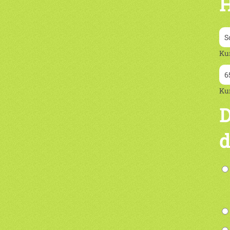
H
Ku
Ku
D
d