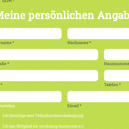
SEPA *
eine persönlichen Anga
rname *
Nachname *
aße *
Hausnummer
 *
Telefon *
burtstag
Email *
Ich benötige eine Teilnahmebescheinigung
Ich bin Mitglied im workshop hannover e.v.