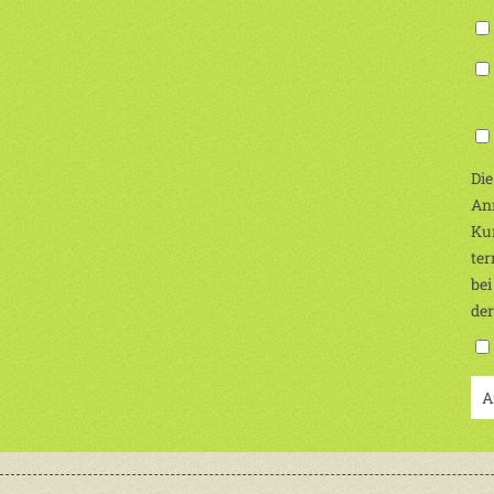
(Ic
Die
Anm
Kur
ter
bei
de
A