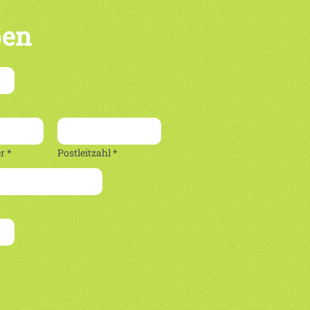
ben
 *
Postleitzahl *