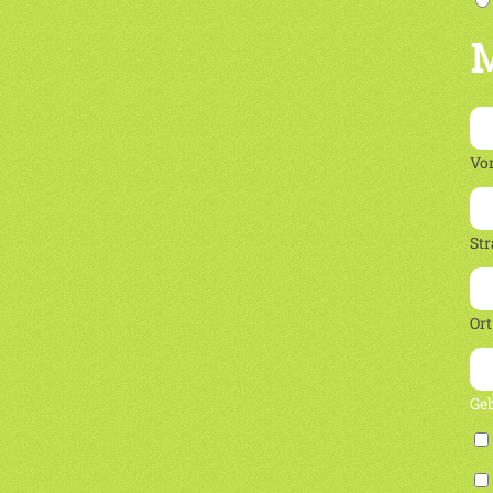
M
Vo
Str
Ort
Ge