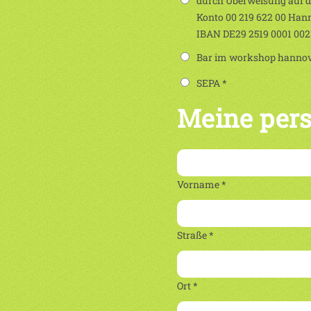
durch Überweisung auf 
Konto 00 219 622 00 Han
IBAN DE29 2519 0001 00
Bar im workshop hannove
SEPA *
Meine per
Vorname *
Straße *
Ort *