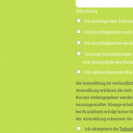
Geburtstag
Ich benötige eine Teiln
Ich bin Mitglied im work
Ich bin Mitglied bei ver.di
Sonstige Ermäßigungen
(Ich übermittele den Nachwei
Ich nehme das erste Mal
Die Anmeldung ist verbindlich
Anmeldung erklären Sie sich e
Kurses weitergegeben werden
termingemäßer Absage erhebe
bei Krankheit) erfolgt keine 
der Anmeldung erkennen Sie
Ich akzeptiere die
Teiln