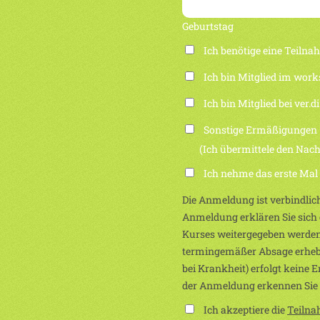
Geburtstag
Ich benötige eine Teiln
Ich bin Mitglied im work
Ich bin Mitglied bei ver.di
Sonstige Ermäßigungen
(Ich übermittele den Nachwei
Ich nehme das erste Mal
Die Anmeldung ist verbindlich
Anmeldung erklären Sie sich e
Kurses weitergegeben werden
termingemäßer Absage erhebe
bei Krankheit) erfolgt keine 
der Anmeldung erkennen Sie
Ich akzeptiere die
Teiln