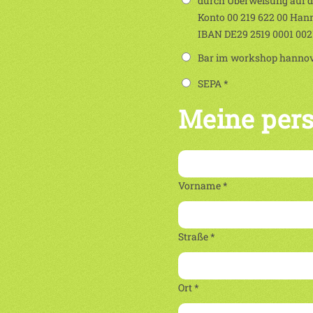
durch Überweisung auf 
Konto 00 219 622 00 Han
IBAN DE29 2519 0001 00
Bar im workshop hannove
SEPA *
Meine per
Vorname *
Straße *
Ort *