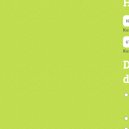
H
Ku
Ku
D
d