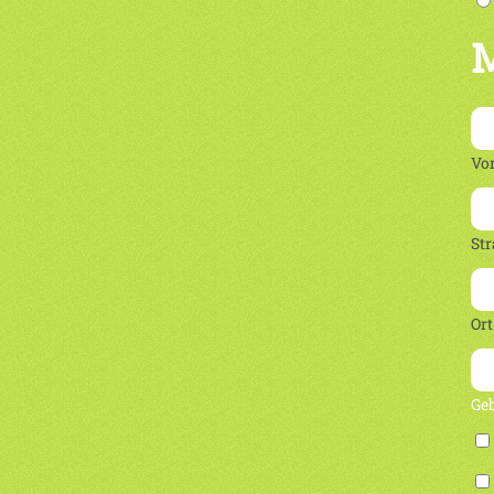
M
Vo
Str
Ort
Ge