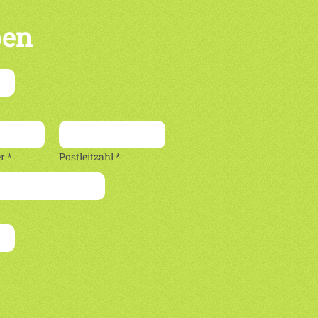
ben
 *
Postleitzahl *