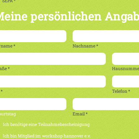
SEPA *
eine persönlichen Anga
rname *
Nachname *
aße *
Hausnummer
 *
Telefon *
burtstag
Email *
Ich benötige eine Teilnahmebescheinigung
Ich bin Mitglied im workshop hannover e.v.