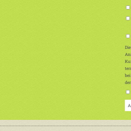
(Ic
Die
Anm
Kur
ter
bei
de
A