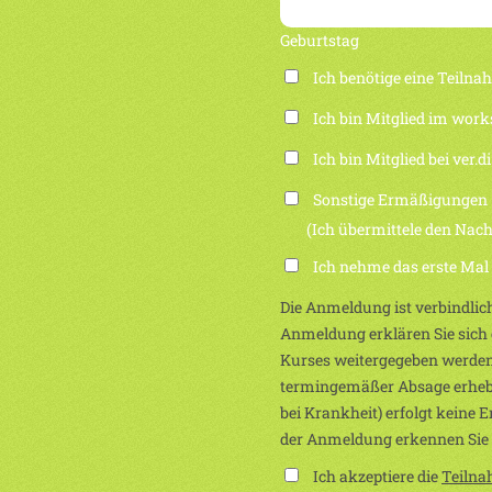
Geburtstag
Ich benötige eine Teiln
Ich bin Mitglied im work
Ich bin Mitglied bei ver.di
Sonstige Ermäßigungen
(Ich übermittele den Nachwei
Ich nehme das erste Mal
Die Anmeldung ist verbindlich
Anmeldung erklären Sie sich e
Kurses weitergegeben werden
termingemäßer Absage erhebe
bei Krankheit) erfolgt keine 
der Anmeldung erkennen Sie
Ich akzeptiere die
Teiln