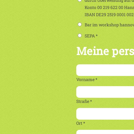
durch Überweisung auf 
Konto 00 219 622 00 Han
IBAN DE29 2519 0001 00
Bar im workshop hannove
SEPA *
Meine per
Vorname *
Straße *
Ort *