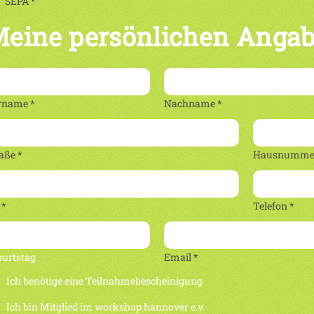
SEPA *
eine persönlichen Anga
rname *
Nachname *
aße *
Hausnummer
 *
Telefon *
burtstag
Email *
Ich benötige eine Teilnahmebescheinigung
Ich bin Mitglied im workshop hannover e.v.