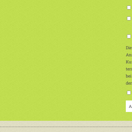
(Ic
Die
Anm
Kur
ter
bei
de
A