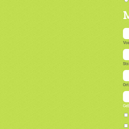
M
Vo
Str
Ort
Ge