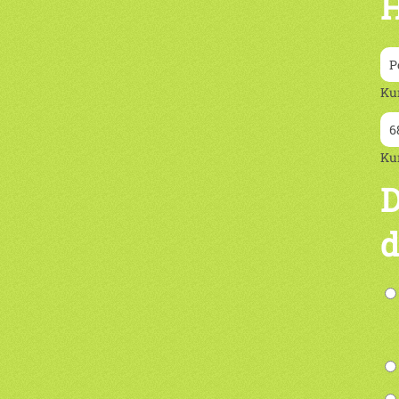
H
Ku
Ku
D
d