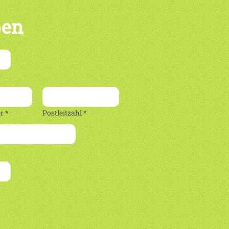
ben
 *
Postleitzahl *