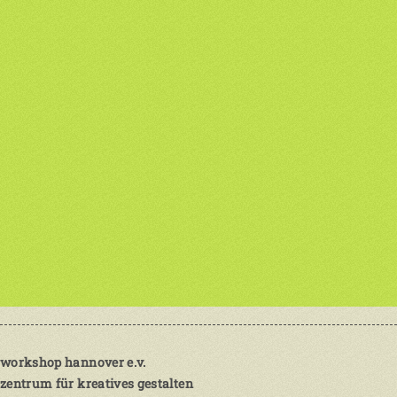
workshop hannover e.v.
zentrum für kreatives gestalten