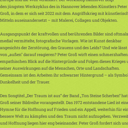
den jüngsten Werkzyklus des in Hannover lebenden Künstlers Peter
Groß, in dem er sich seit 2022 mit dem Angriffskrieg mit künstlerisc
Mitteln auseinandersetzt – mit Malerei, Collagen und Objekten.
Ausgangspunkt der kraftvollen und berührenden Bilder sind oftmal
medial vermittelte, fotografische Vorlagen. Wie ist Kunst denkbar
angesichts der Zerstörung, des Grauens und des Leids? Und wie lässt
von „außen" darauf reagieren? Peter Groß wirft einen schmerzhafte
empathischen Blick auf die Hintergründe und Folgen dieses Krieges
seiner Auswirkungen auf die Menschen, Orte und Landschaften.
Gemeinsam ist den Arbeiten ihr schwarzer Hintergrund – als Symbol
Dunkelheit und der Trauer.
Den Songtitel „Der Traum ist aus“ der Band „Ton Steine Scherben“ hat
Groß seiner Bildreihe vorangestellt. Das 1972 entstandene Lied ist ein
Hymne für die Hoffnung auf Frieden und ein Appell, weiterhin für ei
bessere Welt zu kämpfen und den Traum nicht aufzugeben. Verzwei
und Hoffnung liegen hier eng beieinander. Peter Groß fordert sich un