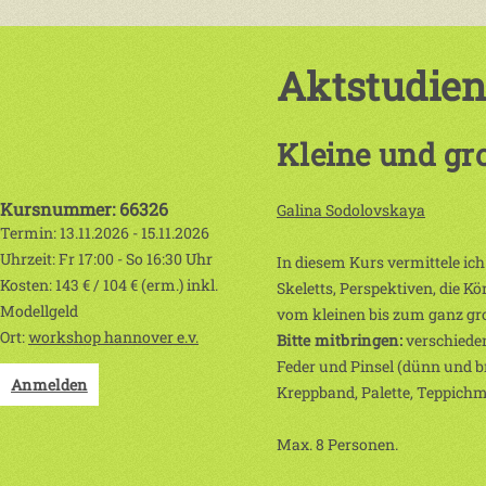
Aktstudien
Kleine und gr
Kursnummer: 66326
Galina Sodolovskaya
Termin: 13.11.2026 - 15.11.2026
Uhrzeit: Fr 17:00 - So 16:30 Uhr
In diesem Kurs vermittele ic
Kosten: 143 € / 104 € (erm.) inkl.
Skeletts, Perspektiven, die 
Modellgeld
vom kleinen bis zum ganz gr
Ort:
workshop hannover e.v.
Bitte mitbringen:
verschiedene
Feder und Pinsel (dünn und br
Anmelden
Kreppband, Palette, Teppichm
Max. 8 Personen.