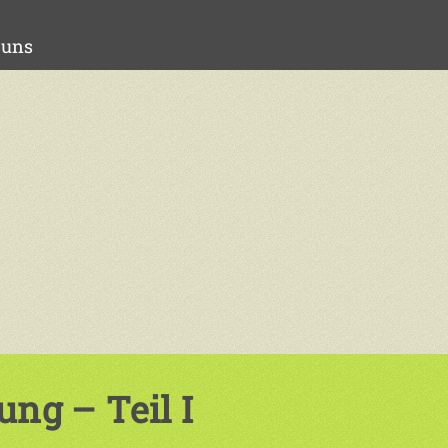
 uns
ng – Teil I