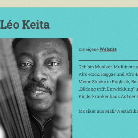
Léo Keita
Die eigene
Website
"Ich bin Musiker, Multiinstr
Afro-Rock, Reggae und Afro-B
Meine Stücke in Englisch, Ba
„Bildung trifft Entwicklung“ 
Kinderkrankenhaus Auf der Bu
Musiker aus Mali/Westafrik