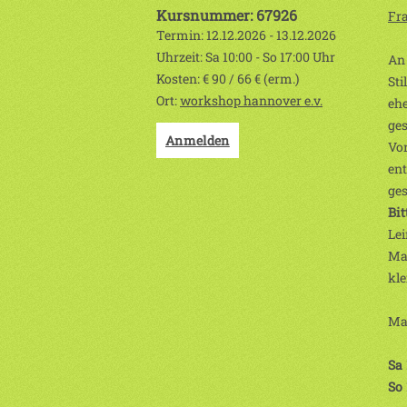
Kursnummer: 67926
Fr
Termin: 12.12.2026 - 13.12.2026
Uhrzeit: Sa 10:00 - So 17:00 Uhr
An 
Kosten: € 90 / 66 € (erm.)
Sti
Ort:
workshop hannover e.v.
ehe
ges
Anmelden
Vor
ent
ges
Bit
Lei
Mal
kle
Max
Sa
So