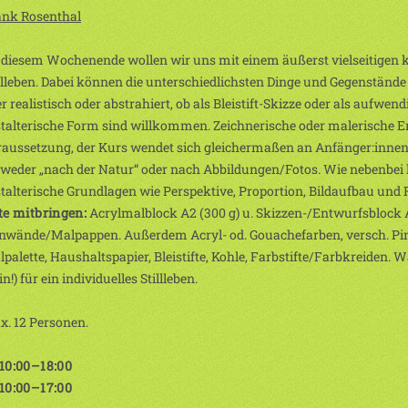
ank Rosenthal
diesem Wochenende wollen wir uns mit einem äußerst vielseitigen 
llleben. Dabei können die unterschiedlichsten Dinge und Gegenstä
r realistisch oder abstrahiert, ob als Bleistift-Skizze oder als aufwe
talterische Form sind willkommen. Zeichnerische oder malerische Er
aussetzung, der Kurs wendet sich gleichermaßen an Anfänger:innen 
weder „nach der Natur“ oder nach Abbildungen/Fotos. Wie nebenbei l
talterische Grundlagen wie Perspektive, Proportion, Bildaufbau und 
te mitbringen:
Acrylmalblock A2 (300 g) u. Skizzen-/Entwurfsblock
nwände/Malpappen. Außerdem Acryl- od. Gouachefarben, versch. Pins
palette, Haushaltspapier, Bleistifte, Kohle, Farbstifte/Farbkreiden. 
in!) für ein individuelles Stillleben.
. 12 Personen.
 10:00–18:00
 10:00–17:00