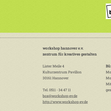
workshop hannover e.v.
zentrum für kreatives gestalten
Lister Meile 4
Bü
Kulturzentrum Pavillon
Mo.
30161 Hannover
Mo,
Mi
Tel. 0511 - 34 47 11
ges
box@workshop-ev.de
http://www.workshop-ev.de