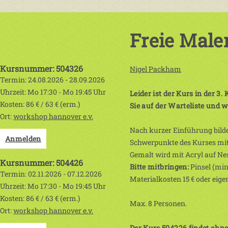
Freie Maler
Kursnummer: 504326
Nigel Packham
Termin: 24.08.2026 - 28.09.2026
Uhrzeit: Mo 17:30 - Mo 19:45 Uhr
Leider ist der Kurs in der 
Kosten: 86 € / 63 € (erm.)
Sie auf der Warteliste und w
Ort:
workshop hannover e.v.
Nach kurzer Einführung bilde
Anmelden
Schwerpunkte des Kurses mit 
Gemalt wird mit Acryl auf Nes
Kursnummer: 504426
Bitte mitbringen:
Pinsel (min
Termin: 02.11.2026 - 07.12.2026
Materialkosten 15 € oder eige
Uhrzeit: Mo 17:30 - Mo 19:45 Uhr
Kosten: 86 € / 63 € (erm.)
Max. 8 Personen.
Ort:
workshop hannover e.v.
Der Kurs 504226 findet ohne 