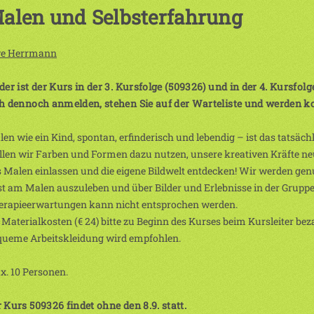
alen und Selbsterfahrung
e Herrmann
der ist der Kurs in der 3. Kursfolge (509326) und in der 4. Kursfol
h dennoch anmelden, stehen Sie auf der Warteliste und werden kont
en wie ein Kind, spontan, erfinderisch und lebendig – ist das tatsäc
len wir Farben und Formen dazu nutzen, unsere kreativen Kräfte neu 
 Malen einlassen und die eigene Bildwelt entdecken! Wir werden ge
t am Malen auszuleben und über Bilder und Erlebnisse in der Gruppe
erapieerwartungen kann nicht entsprochen werden.
 Materialkosten (€ 24) bitte zu Beginn des Kurses beim Kursleiter bez
queme Arbeitskleidung wird empfohlen.
. 10 Personen.
 Kurs 509326 findet ohne den 8.9. statt.