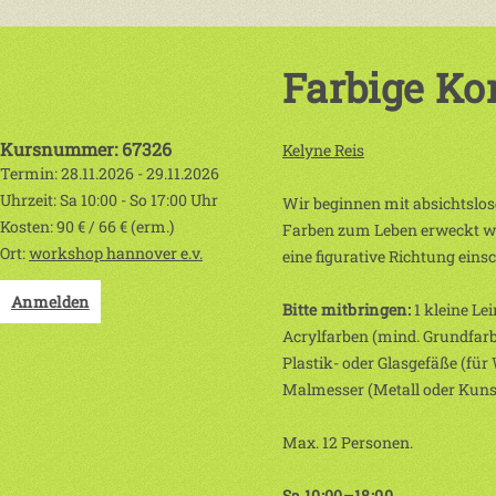
Farbige Ko
Kursnummer: 67326
Kelyne Reis
Termin: 28.11.2026 - 29.11.2026
Uhrzeit: Sa 10:00 - So 17:00 Uhr
Wir beginnen mit absichtslos
Kosten: 90 € / 66 € (erm.)
Farben zum Leben erweckt werd
Ort:
workshop hannover e.v.
eine figurative Richtung einsc
Anmelden
Bitte mitbringen:
1 kleine Le
Acrylfarben (mind. Grundfarbe
Plastik- oder Glasgefäße (für 
Malmesser (Metall oder Kunst
Max. 12 Personen.
Sa 10:00–18:00